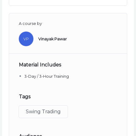
A course by
VP
Vinayak Pawar
Material Includes
3-Day / 3-Hour Training
Tags
Swing Trading