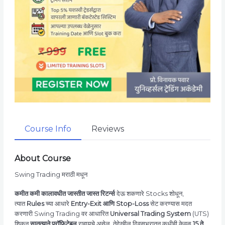
Course Info
Reviews
About Course
Swing Trading मराठी मधून
कमीत कमी कालावधीत जास्तीत जास्त रिटर्न्स
देऊ शकणारे Stocks शोधून,
त्यात
Rules
च्या आधारे
Entry-Exit आणि Stop-Loss
सेट करण्यास मदत
करणारी Swing Trading वर आधारित
Universal Trading System
(UTS)
शिकून
सातत्याने प्रॉफिटेबल
राहायचे असेल, तेदेखील दिवसभरातून कधीही केवळ
15 ते